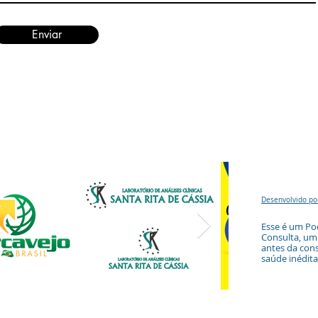
Enviar
Desenvolvido po
Esse é um Po
Consulta
,
um 
antes da cons
saúde inédita